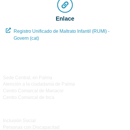
Enlace
Registro Unificado de Maltrato Infantil (RUMI) -
Govern (cat)
Sedes del IMAS
Sede Central, en Palma
Atención a la ciudadanía de Palma
Centro Comarcal de Manacor
Centro Comarcal de Inca
Servicios
Inclusión Social
Personas con Discapacitad