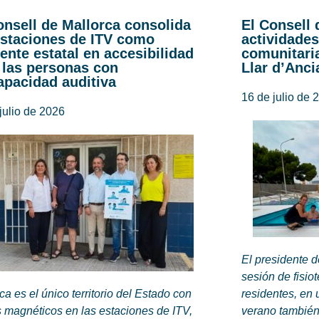
onsell de Mallorca consolida
El Consell 
estaciones de ITV como
actividades
rente estatal en accesibilidad
comunitaria
 las personas con
Llar d’Anci
apacidad auditiva
16 de julio de 
julio de 2026
El presidente 
sesión de fisio
ca es el único territorio del Estado con
residentes, en 
 magnéticos en las estaciones de ITV,
verano también