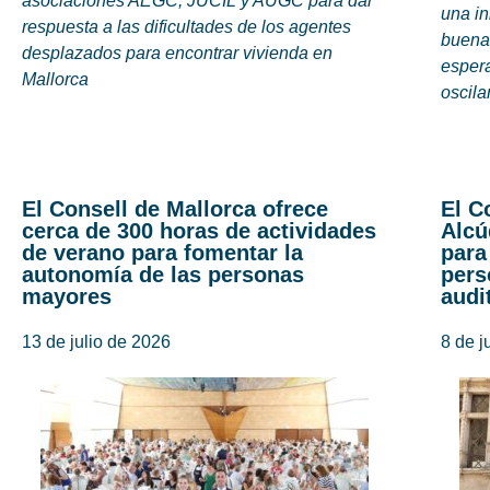
asociaciones AEGC, JUCIL y AUGC para dar
una i
respuesta a las dificultades de los agentes
buena 
desplazados para encontrar vivienda en
espera
Mallorca
oscila
El Consell de Mallorca ofrece
El C
cerca de 300 horas de actividades
Alcú
de verano para fomentar la
para
autonomía de las personas
pers
mayores
audi
13 de julio de 2026
8 de j