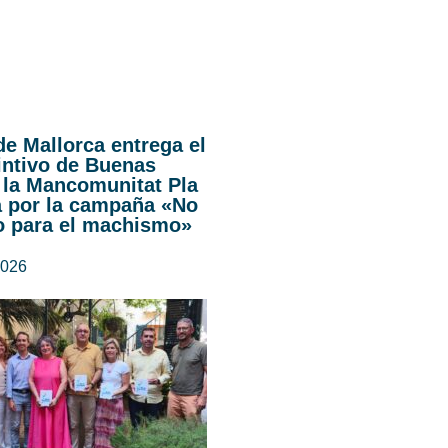
de Mallorca entrega el
intivo de Buenas
 la Mancomunitat Pla
a por la campaña «No
o para el machismo»
2026