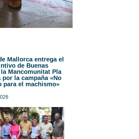
de Mallorca entrega el
intivo de Buenas
 la Mancomunitat Pla
a por la campaña «No
o para el machismo»
2026