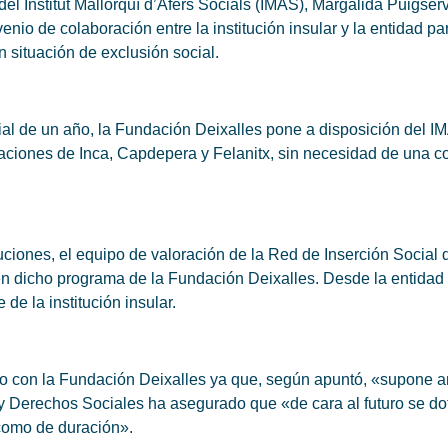
l Institut Mallorquí d’Afers Socials (IMAS), Margalida Puigserv
io de colaboración entre la institución insular y la entidad pa
 situación de exclusión social.
cial de un año, la Fundación Deixalles pone a disposición del I
gaciones de Inca, Capdepera y Felanitx, sin necesidad de una 
tuciones, el equipo de valoración de la Red de Inserción Social
en dicho programa de la Fundación Deixalles. Desde la entidad 
de la institución insular.
do con la Fundación Deixalles ya que, según apuntó, «supone a
r y Derechos Sociales ha asegurado que «de cara al futuro se d
 como de duración».