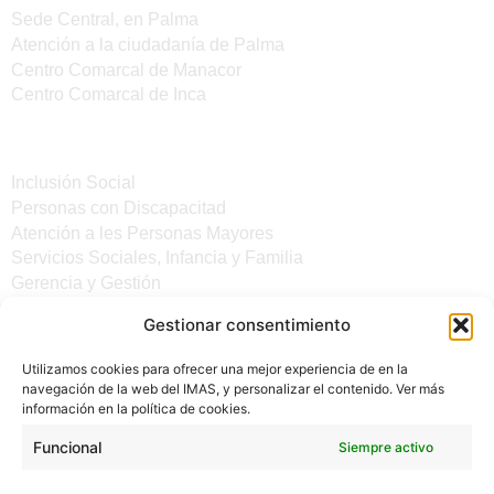
Sede Central, en Palma
Atención a la ciudadanía de Palma
Centro Comarcal de Manacor
Centro Comarcal de Inca
Servicios
Inclusión Social
Personas con Discapacitad
Atención a les Personas Mayores
Servicios Sociales, Infancia y Familia
Gerencia y Gestión
Gestionar consentimiento
Otros enlaces
Utilizamos cookies para ofrecer una mejor experiencia de en la
Noticias
navegación de la web del IMAS, y personalizar el contenido. Ver más
Sede electrónica del CiM
información en la política de cookies.
Aviso legal
Protección de Datos
Funcional
Siempre activo
Política de cookies