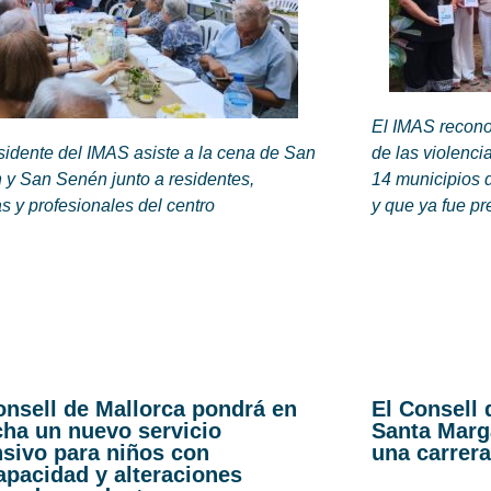
El IMAS recono
sidente del IMAS asiste a la cena de San
de las violenci
 y San Senén junto a residentes,
14 municipios 
as y profesionales del centro
y que ya fue pr
onsell de Mallorca pondrá en
El Consell 
ha un nuevo servicio
Santa Marg
nsivo para niños con
una carrera
apacidad y alteraciones