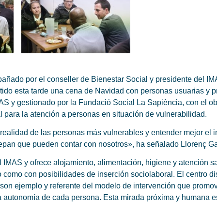
añado por el conseller de Bienestar Social y presidente del IM
rtido esta tarde una cena de Navidad con personas usuarias y p
MAS y gestionado por la Fundació Social La Sapiència, con el o
l para la atención a personas en situación de vulnerabilidad.
alidad de las personas más vulnerables y entender mejor el im
epan que pueden contar con nosotros», ha señalado Llorenç G
IMAS y ofrece alojamiento, alimentación, higiene y atención sa
rio como con posibilidades de inserción sociolaboral. El centro 
«son ejemplo y referente del modelo de intervención que prom
 la autonomía de cada persona. Esta mirada próxima y humana e