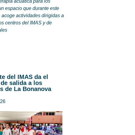
terapia acuática para los
un espacio que durante este
 acoge actividades dirigidas a
os centros del IMAS y de
ales
te del IMAS da el
 de salida a los
s de La Bonanova
026