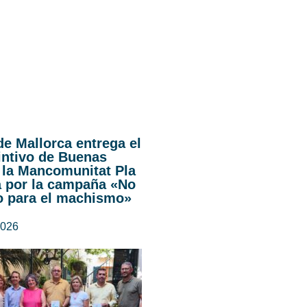
de Mallorca entrega el
intivo de Buenas
 la Mancomunitat Pla
a por la campaña «No
o para el machismo»
2026