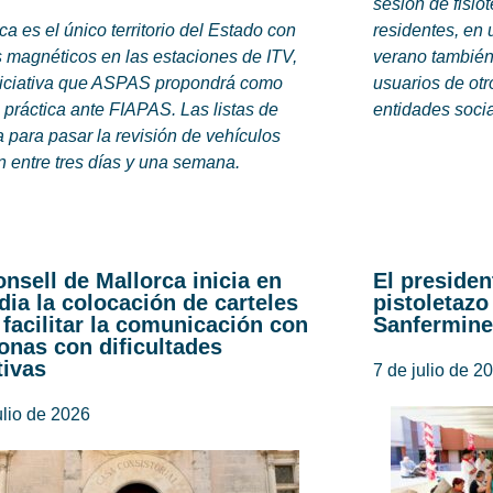
sesión de fisio
ca es el único territorio del Estado con
residentes, en 
 magnéticos en las estaciones de ITV,
verano también
niciativa que ASPAS propondrá como
usuarios de otr
práctica ante FIAPAS. Las listas de
entidades soci
 para pasar la revisión de vehículos
n entre tres días y una semana.
onsell de Mallorca inicia en
El presiden
dia la colocación de carteles
pistoletazo
 facilitar la comunicación con
Sanfermine
onas con dificultades
tivas
7 de julio de 2
ulio de 2026