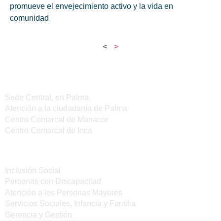
promueve el envejecimiento activo y la vida en
comunidad
<
>
Sedes del IMAS
Sede Central, en Palma
Atención a la ciudadanía de Palma
Centro Comarcal de Manacor
Centro Comarcal de Inca
Servicios
Inclusión Social
Personas con Discapacitad
Atención a les Personas Mayores
Servicios Sociales, Infancia y Familia
Gerencia y Gestión