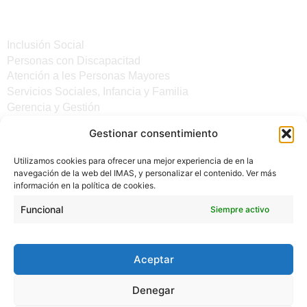
Servicios
Inclusión Social
Personas con Discapacitad
Atención a les Personas Mayores
Servicios Sociales, Infancia y Familia
Gerencia y Gestión
Gestionar consentimiento
Otros enlaces
Utilizamos cookies para ofrecer una mejor experiencia de en la
Noticias
navegación de la web del IMAS, y personalizar el contenido. Ver más
Sede electrónica del CiM
información en la política de cookies.
Aviso legal
Protección de Datos
Funcional
Siempre activo
Política de cookies
Accesibilidad
Aceptar
Denegar