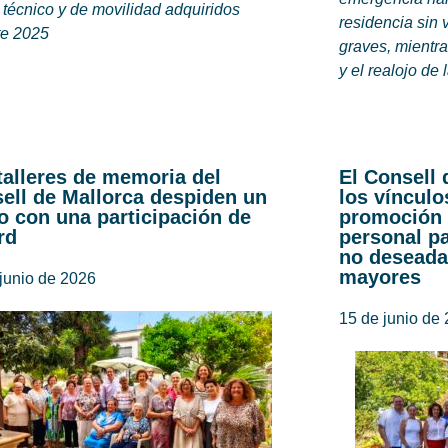
técnico y de movilidad adquiridos
residencia sin 
te 2025
graves, mientra
y el realojo de
talleres de memoria del
El Consell 
ell de Mallorca despiden un
los vínculo
o con una participación de
promoción 
rd
personal pa
no deseada
mayores
junio de 2026
15 de junio de