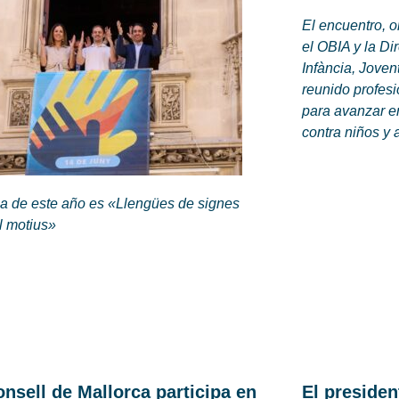
El encuentro, 
el OBIA y la Di
Infància, Joventu
reunido profesi
para avanzar en
contra niños y
ma de este año es «Llengües de signes
l motius»
onsell de Mallorca participa en
El presiden