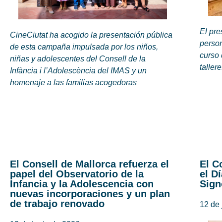
El pr
CineCiutat ha acogido la presentación pública
person
de esta campaña impulsada por los niños,
curso 
niñas y adolescentes del Consell de la
taller
Infància i l’Adolescència del IMAS y un
homenaje a las familias acogedoras
El Consell de Mallorca refuerza el
El C
papel del Observatorio de la
el D
Infancia y la Adolescencia con
Sign
nuevas incorporaciones y un plan
de trabajo renovado
12 de 