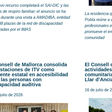
vo recurso completará el SAI-DIC y las
 de respiro familiar; el anuncio se ha
La residencia 
 durante una visita a AMADIBA, entidad
Pobla reúne a u
8 plazas de la red de discapacidad
profesionales e
iadas por el IMAS
promueve el env
comunidad
onsell de Mallorca consolida
El Consell 
estaciones de ITV como
actividades
rente estatal en accesibilidad
comunitaria
 las personas con
Llar d’Anci
apacidad auditiva
16 de julio de 
julio de 2026