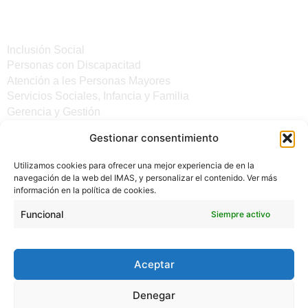
Servicios
Inclusión Social
Personas con Discapacitad
Atención a les Personas Mayores
Servicios Sociales, Infancia y Familia
Gerencia y Gestión
Gestionar consentimiento
Otros enlaces
Utilizamos cookies para ofrecer una mejor experiencia de en la
Noticias
navegación de la web del IMAS, y personalizar el contenido. Ver más
Sede electrónica del CiM
información en la política de cookies.
Aviso legal
Protección de Datos
Funcional
Siempre activo
Política de cookies
Accesibilidad
Aceptar
Denegar