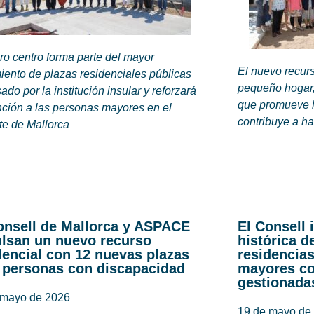
uro centro forma parte del mayor
El nuevo recur
iento de plazas residenciales públicas
pequeño hogar,
ado por la institución insular y reforzará
que promueve l
nción a las personas mayores en el
contribuye a ha
te de Mallorca
onsell de Mallorca y ASPACE
El Consell
lsan un nuevo recurso
histórica d
dencial con 12 nuevas plazas
residencia
 personas con discapacidad
mayores co
gestionada
 mayo de 2026
19 de mayo de