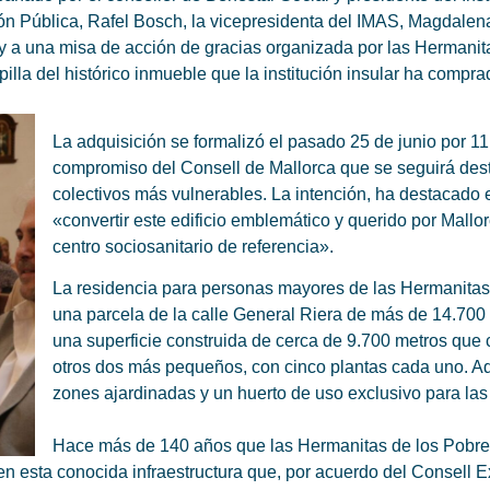
n Pública, Rafel Bosch, la vicepresidenta del IMAS, Magdalena 
hoy a una misa de acción de gracias organizada por las Hermani
apilla del histórico inmueble que la institución insular ha compr
La adquisición se formalizó el pasado 25 de junio por 11
compromiso del Consell de Mallorca que se seguirá dest
colectivos más vulnerables. La intención, ha destacado 
«convertir este edificio emblemático y querido por Mallo
centro sociosanitario de referencia».
La residencia para personas mayores de las Hermanitas
una parcela de la calle General Riera de más de 14.70
una superficie construida de cerca de 9.700 metros que 
otros dos más pequeños, con cinco plantas cada uno. 
zones ajardinadas y un huerto de uso exclusivo para la
Hace más de 140 años que las Hermanitas de los Pobre
 en esta conocida infraestructura que, por acuerdo del Consell E