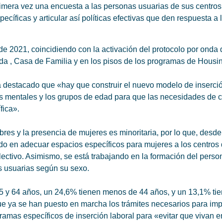
primera vez una encuesta a las personas usuarias de sus centros 
ecíficas y articular así políticas efectivas que den respuesta a
de 2021, coincidiendo con la activación del protocolo por onda de
da , Casa de Familia y en los pisos de los programas de Housin
estacado que «hay que construir el nuevo modelo de inserción s
s mentales y los grupos de edad para que las necesidades de ca
fica».
es y la presencia de mujeres es minoritaria, por lo que, desde
o en adecuar espacios específicos para mujeres a los centros d
lectivo. Asimismo, se está trabajando en la formación del pers
s usuarias según su sexo.
45 y 64 años, un 24,6% tienen menos de 44 años, y un 13,1% ti
 que ya se han puesto en marcha los trámites necesarios para imp
amas específicos de inserción laboral para «evitar que vivan e