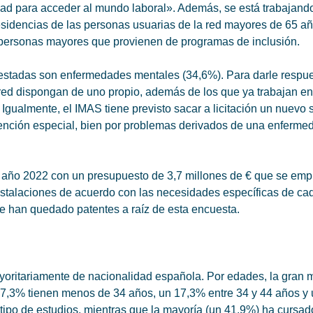
ad para acceder al mundo laboral». Además, se está trabajando
 residencias de las personas usuarias de la red mayores de 65 a
s personas mayores que provienen de programas de inclusión.
estadas son enfermedades mentales (34,6%). Para darle respues
a red dispongan de uno propio, además de los que ya trabajan e
gualmente, el IMAS tiene previsto sacar a licitación un nuevo se
ención especial, bien por problemas derivados de una enfermed
te año 2022 con un presupuesto de 3,7 millones de € que se em
nstalaciones de acuerdo con las necesidades específicas de cad
e han quedado patentes a raíz de esta encuesta.
oritariamente de nacionalidad española. Por edades, la gran 
n 7,3% tienen menos de 34 años, un 17,3% entre 34 y 44 años y
 tipo de estudios, mientras que la mayoría (un 41,9%) ha cursad