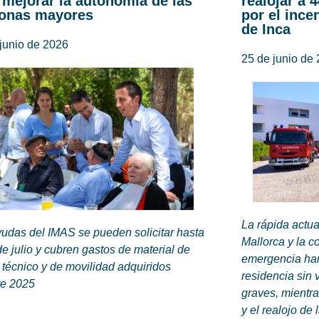
 mejorar la autonomía de las
realojar a 
onas mayores
por el ince
de Inca
junio de 2026
25 de junio de
La rápida actu
udas del IMAS se pueden solicitar hasta
Mallorca y la c
de julio y cubren gastos de material de
emergencia han
técnico y de movilidad adquiridos
residencia sin 
te 2025
graves, mientra
y el realojo de