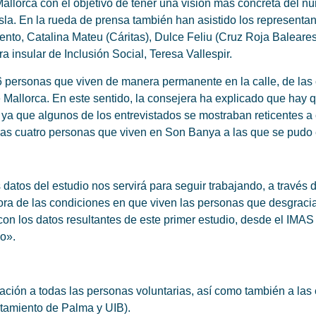
llorca con el objetivo de tener una visión más concreta del núm
la. En la rueda de prensa también han asistido los representan
ento, Catalina Mateu (Cáritas), Dulce Feliu (Cruz Roja Baleare
ra insular de Inclusión Social, Teresa Vallespir.
6 personas que viven de manera permanente en la calle, de las 
e Mallorca. En este sentido, la consejera ha explicado que hay 
a que algunos de los entrevistados se mostraban reticentes a 
las cuatro personas que viven en Son Banya a las que se pudo e
 datos del estudio nos servirá para seguir trabajando, a través 
ejora de las condiciones en que viven las personas que desgra
on los datos resultantes de este primer estudio, desde el IMAS
ho».
ción a todas las personas voluntarias, así como también a las 
ntamiento de Palma y UIB).