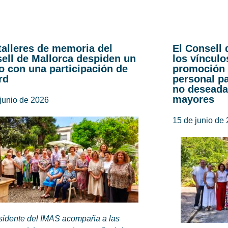
talleres de memoria del
El Consell 
ell de Mallorca despiden un
los vínculo
o con una participación de
promoción 
rd
personal pa
no deseada
mayores
junio de 2026
15 de junio de
esidente del IMAS acompaña a las