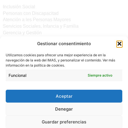
Inclusión Social
Personas con Discapacitad
Atención a les Personas Mayores
Servicios Sociales, Infancia y Familia
Gerencia y Gestión
Gestionar consentimiento
Otros enlaces
Utilizamos cookies para ofrecer una mejor experiencia de en la
Noticias
navegación de la web del IMAS, y personalizar el contenido. Ver más
Sede electrónica del CiM
información en la política de cookies.
Aviso legal
Protección de Datos
Funcional
Siempre activo
Política de cookies
Accesibilidad
Aceptar
Denegar
Guardar preferencias