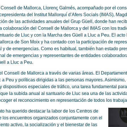
l Consell de Mallorca, Llorenç Galmés, acompañado por el conse
vicepresidenta del Institut Mallorquí d’Afers Socials (IMAS), Mag
ción de las actividades anuales del Grup Güell, donde han reci
 la colaboración del Consell de Mallorca y del IMAS con los tra
tuario de Lluc y con la Marcha des Güell a Lluc a Peu. El acto 
lorca de Son Moix y ha contado con la participación de represe
al y de emergencias. Como es habitual, también han estado pres
nal de emergencias y representantes de entidades colaborador
ell a Lluc a Peu.
el Consell de Mallorca a través de varias áreas. El Departame
 Peu y políticas dirigidas a las personas mayores. Asimismo, e
 y dispositivos especiales de tráfico, una tarea fundamental para
e que la subida anual al santuario de Lluc sea una de las acti
ecoger el reconocimiento en representación de todos los trabaj
nto ha querido destacar la labor de los Centros de
e los encuentros organizados conjuntamente con el
to activo, la socialización y el bienestar de las