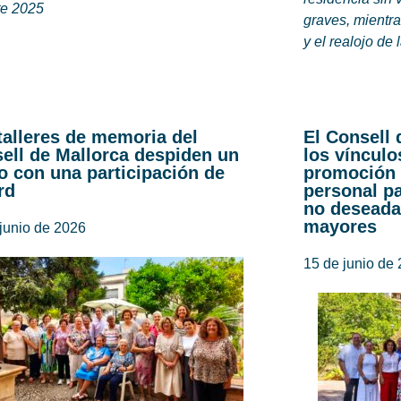
te 2025
graves, mientra
y el realojo de
talleres de memoria del
El Consell 
ell de Mallorca despiden un
los vínculo
o con una participación de
promoción 
rd
personal pa
no deseada
mayores
junio de 2026
15 de junio de