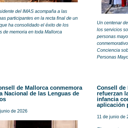
esidente del IMAS acompaña a las
as participantes en la recta final de un
Un centenar de
que ha consolidado el éxito de los
los servicios so
es de memoria en toda Mallorca
personas mayor
conmemorativo 
Conciencia sobr
Personas Mayor
onsell de Mallorca conmemora
Consell de
ía Nacional de las Lenguas de
refuerzan l
os
infancia co
aplicación 
junio de 2026
11 de junio de