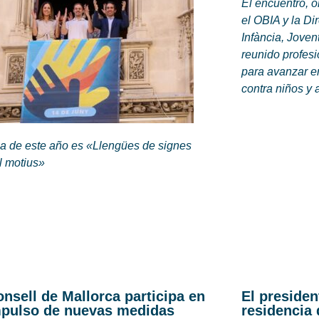
El encuentro, 
el OBIA y la Di
Infància, Joventu
reunido profesi
para avanzar en
contra niños y
ma de este año es «Llengües de signes
l motius»
onsell de Mallorca participa en
El presiden
mpulso de nuevas medidas
residencia