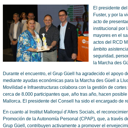
El presidente de
Fuster, y por la 
acto de presenta
institucional por
mayores en el san
actos del RCD Mal
ámbito asistenci
seguridad, perso
la Marcha des Gü
Durante el encuentro, el Grup Güell ha agradecido el apoyo d
mediante ayudas económicas para la Marcha des Güell a Lluc a
Movilidad e Infraestructuras colabora con la gestión de cortes
cerca de 8.000 participantes que, año tras año, hacen posibl
Mallorca. El presidente del Consell ha sido el encargado de r
En cuanto al Institut Mallorquí d’Afers Socials, el reconocimie
Promoción de la Autonomía Personal (CPAP), que, a través d
Grup Güell, contribuyen activamente a promover el envejecimien