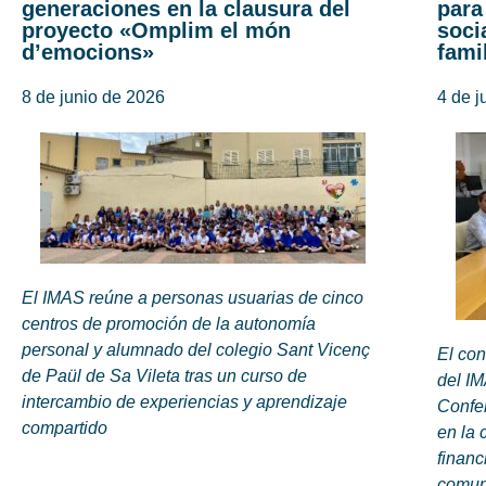
generaciones en la clausura del
para
proyecto «Omplim el món
soci
d’emocions»
fami
8 de junio de 2026
4 de j
El IMAS reúne a personas usuarias de cinco
centros de promoción de la autonomía
personal y alumnado del colegio Sant Vicenç
El con
de Paül de Sa Vileta tras un curso de
del IM
intercambio de experiencias y aprendizaje
Confer
compartido
en la 
financ
comun