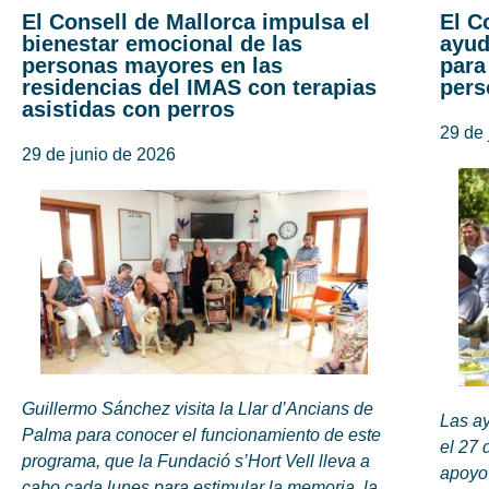
El Consell de Mallorca impulsa el
El C
bienestar emocional de las
ayud
personas mayores en las
para
residencias del IMAS con terapias
pers
asistidas con perros
29 de 
29 de junio de 2026
Guillermo Sánchez visita la Llar d’Ancians de
Las ay
Palma para conocer el funcionamiento de este
el 27 
programa, que la Fundació s’Hort Vell lleva a
apoyo 
cabo cada lunes para estimular la memoria, la