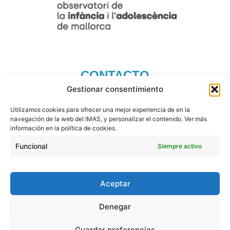
CONTACTO
Gestionar consentimiento
Carrer del General Riera, 115 – 07010 Palma
Teléfono: 971 01 42 02
Utilizamos cookies para ofrecer una mejor experiencia de en la
navegación de la web del IMAS, y personalizar el contenido. Ver más
observatoridelainfancia@imas.conselldemallorca.net
información en la política de cookies.
Funcional
Siempre activo
Aceptar
Denegar
Guardar preferencias